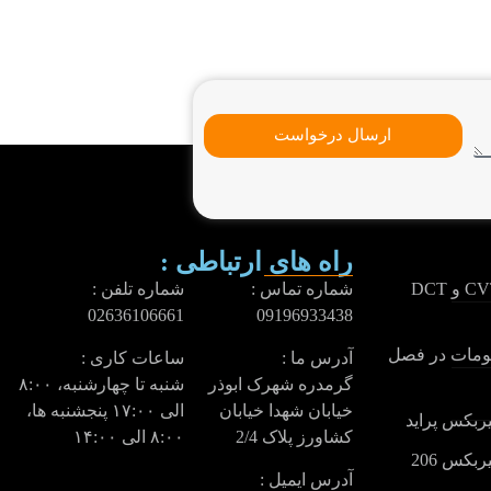
ارسال درخواست
راه های ارتباطی :
تفاوت روغن گیربکس CVT و DCT
شماره تماس :
شماره تلفن :
02636106661
09196933438
تومات در فصل
آدرس ما :
ساعات کاری :
گرمدره شهرک ابوذر
شنبه تا چهارشنبه، ۸:۰۰
خیابان شهدا خیابان
الی ۱۷:۰۰ پنجشنبه ها،
ربکس پراید
کشاورز پلاک 2/4
۸:۰۰ الی ۱۴:۰۰
کس 206
آدرس ایمیل :