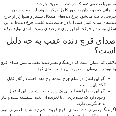
ماس باعث می‌شود که دو دنده به تدریج بچرخند.
ا زمانی که دو دندان به طور کامل درگیر شوند، این جفت شدن
دریجی باعث می‌شود چرخ دنده‌های هلیکال بیشتر و هموارتر از چرخ
نده‌های ساده عمل کنند. اما در حالت دنده عقب، چرخ دنده‌ها به این
کل نیستند و حرکت آنها بر روی هم صدای زوزه مانندی تولید میکند.
دای قرچ دنده عقب به چه دلیل
ست؟
لایلی که ممکن است که در هنگام تغییر دنده عقب ماشین صدای قرچ
شنوید را می‌توان به صورت زیر دسته بندی کرد:
اگر این اتفاق در تمام چرخ دنده‌ها رخ دهد، احتمالا رگلاژ کابل
کلاچ پایین است.
اگر این صدا را فقط برای یک دنده خاص بشنوید، این احتمال
وجود دارد که دنده برنجی، یا لغزنده آن دنده، شکسته شده و نیاز
به جایگزینی دارد.
گر هنگام تعویض دنده صدای “قرچ قروچ” شنیدید، شاید با تعویض لیور
نده این مشکل برطرف شود. لیور دنده دو میله بلند زیر ماشین است