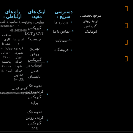
دسترسی
لینک های
راه های
مرجع تخصصی
سریع :
مفید:
ارتباطی :
تولید روغن
درباره ما
تفاوت روغن
شماره تماس
شماره تلفن :
گیربکس
02636106661
:
گیربکس
09196933438
تماس با ما
اتوماتیک
CVT و DCT
ساعات
چیست؟
آدرس ما
کاری :
مقالات
:
شنبه تا
بهترین
گرمدره
چهارشنبه،
فروشگاه
شهرک
۸:۰۰ الی
روغن
ابوذر
۱۷:۰۰
گیربکس
خیابان
پنجشنبه
اتومات در
شهدا
ها، ۸:۰۰
فصل
خیابان
الی ۱۴:۰۰
کشاورز
تابستان
پلاک 2/4
نحوه چک
آدرس ایمیل :
کردن روغن
baayagearboxyasin@gmail.com
گیربکس
پراید
نحوه چک
کردن روغن
گیربکس
206