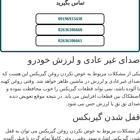
تماس بگیرید
09196933438
02636106660
02636106661
دای غیر عادی و لرزش خودرو
کی از مشکلات مربوط به عوض نکردن روغن گیربکس این هست که
دای غیرعادی و لرزش در ماشین ظاهر خواهد شد. وقتی روغن کهنه
ا آلوده باشد، نمی تواند قطعات گیربکس را خوب محافظت نموده و
صطکاک بین قطعات افزایش می یابد. در نتیجه موقع تعویض دنده
دای تق تق یا لرزش حس می شود.
فل شدن گیربکس
ز مشکلات مربوط به عوض نکردن روغن گیربکس می توان به قفل
دن گیربکس اشاره نمود. وقتی روغن کاملاً تمام گردد یا خیلی آلوده