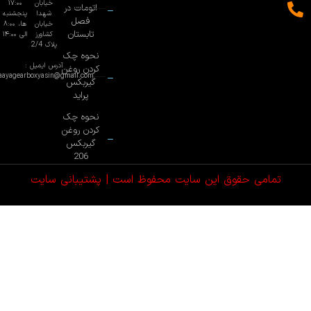
خیابان
۱۷:۰۰
اتومات در
شهدا
پنجشنبه
فصل
خیابان
ها، ۸:۰۰
تابستان
کشاورز
الی ۱۴:۰۰
پلاک 2/4
نحوه چک
آدرس ایمیل :
کردن روغن
baayagearboxyasin@gmail.com
گیربکس
پراید
نحوه چک
کردن روغن
گیربکس
206
تمامی حقوق این سایت محفوظ است |
پشتیبانی سایت