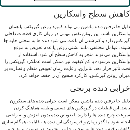
اهش سطح واسکازین
لیل جا نرفتن دنده ماشین می تواند کمبود روغن گیربکس یا همان
اسکازین باشد. این روغن نقش مهمی در روان کاری قطعات داخلی
یربکس دارد و کم شدن آن باعث می شود دنده ها به سختی جابه جا
وند. عوامل مختلفی مانند نشتی روغن یا عدم تعویض به موقع
اسکازین می تواند منجر به کاهش سطح آن شود. استفاده از
اسکازین فرسوده یا کم کیفیت نیز ممکن است عملکرد گیربکس را
حت تأثیر قرار دهد. بنابراین، رعایت زمان تعویض منظم و نظارت بر
یزان روغن گیربکس، کارکرد صحیح آن را حفظ خواهد کرد.
رابی دنده برنجی
لیل جا نرفتن دنده ماشین ممکن است خرابی دنده های سنکرون
اشد. این قطعات در گیربکس های دستی وظیفه هماهنگ کردن
رعت چرخ دنده ها را دارند تا تعویض دنده بدون لغزش و به راحتی
نجام شود. با گذر زمان و فرسودگی این دنده ها، قابلیت همگام سازی
اهش یافته و دنده ها به سختی جا می نشینند. در صورت بروز چنین