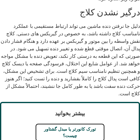
رگیر نشدن کلاج
لیل جا نرفتن دنده ماشین می تواند ارتباط مستقیمی با عملکرد
امناسب کلاچ داشته باشد، به خصوص در گیربکس های دستی. کلاچ
قش واسطه را بین موتور و گیربکس بر عهده دارد و هنگام فشار دادن
دال آن، اتصال موقتی قطع شده و تغییر دنده تسهیل می شود. در
ورتی که این قطعه به درستی کار نکند، تعویض دنده با مشکل مواجه
واهد شد. از عوامل شایع این اختلال، فرسودگی صفحه یا دیسک کلاچ
 همچنین تنظیم نامناسب سیم کلاچ است. برای تشخیص این مشکل،
افی است پدال کلاچ را کاملاً بفشارید و دنده را تست کنید؛ اگر هنوز
رکت دنده سفت باشد یا به طور کامل جا ننشیند، احتمالاً مشکل از
لاچ است.
بیشتر بخوانید
تورک کانورتر یا مبدل گشتاور
چیست؟